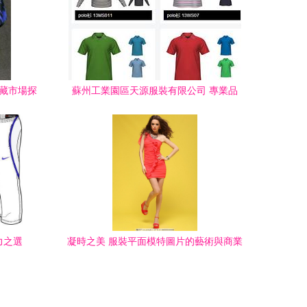
寶藏市場探
蘇州工業園區天源服裝有限公司 專業品
質，時尚演繹
力之選
凝時之美 服裝平面模特圖片的藝術與商業
密碼