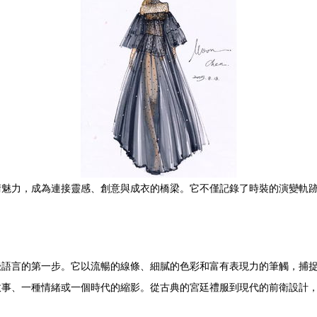
術魅力，成為連接靈感、創意與成衣的橋梁。它不僅記錄了時裝的演變軌
覺語言的第一步。它以流暢的線條、細膩的色彩和富有表現力的筆觸，捕
故事、一種情緒或一個時代的縮影。從古典的宮廷禮服到現代的前衛設計