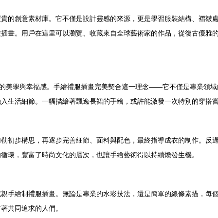
貴的創意素材庫。它不僅是設計靈感的來源，更是學習服裝結構、褶皺處
裝插畫。用戶在這里可以瀏覽、收藏來自全球藝術家的作品，從復古優雅
中的美學與幸福感。手繪禮服插畫完美契合這一理念——它不僅是專業領
融入生活細節。一幅描繪著飄逸長裙的手繪，或許能激發一次特別的穿搭
勾勒初步構思，再逐步完善細節、面料與配色，最終指導成衣的制作。反
的循環，豐富了時尚文化的層次，也讓手繪藝術得以持續煥發生機。
親手繪制禮服插畫。無論是專業的水彩技法，還是簡單的線條素描，每個
有著共同追求的人們。